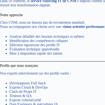
Dans ce contexte, le
service Sourcing IT de CNM
s’impose comme un p
réussir leur transformation digitale.
Notre approche
Chez CNM, nous ne faisons pas du recrutement standard.
Nous accompagnons nos clients avec une
vision orientée performanc
Analyse détaillée des besoins techniques et métiers
Identification des compétences critiques
Sélection rigoureuse des profils IT
Évaluation technique approfondie
Mise à disposition rapide des talents
Profils que nous sourçons
Nos experts interviennent sur des profils variés :
Développeurs Full Stack
Experts Cloud & DevOps
Chefs de Projet IT
Testeurs & QA
Experts cybersécurité
Data Engineers & spécialistes IA