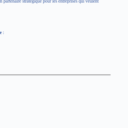
artenaire stratégique pour les entreprises qui veulent
e
: