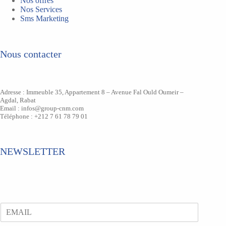
Nos offres
Nos Services
Sms Marketing
Nous contacter
Adresse : Immeuble 35, Appartement 8 – Avenue Fal Ould Oumeir –
Agdal, Rabat
Email : infos@group-cnm.com
Téléphone : +212 7 61 78 79 01
NEWSLETTER
E
m