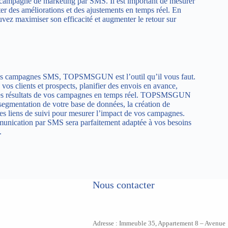
 campagne de marketing par SMS. Il est important de mesurer
r des améliorations et des ajustements en temps réel. En
ez maximiser son efficacité et augmenter le retour sur
r vos campagnes SMS, TOPSMSGUN est l’outil qu’il vous faut.
os clients et prospects, planifier des envois en avance,
re les résultats de vos campagnes en temps réel. TOPSMSGUN
segmentation de votre base de données, la création de
 des liens de suivi pour mesurer l’impact de vos campagnes.
nication par SMS sera parfaitement adaptée à vos besoins
.
Nous contacter
Adresse : Immeuble 35, Appartement 8 – Avenue